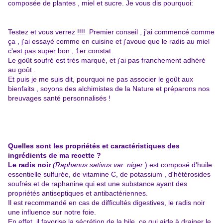
composée de plantes , miel et sucre. Je vous dis pourquoi:
Testez et vous verrez !!!! Premier conseil , j'ai commencé comme
ça , j'ai essayé comme en cuisine et j'avoue que le radis au miel
c'est pas super bon , 1er constat.
Le goût soufré est très marqué, et j'ai pas franchement adhéré
au goût .
Et puis je me suis dit, pourquoi ne pas associer le goût aux
bienfaits , soyons des alchimistes de la Nature et préparons nos
breuvages santé personnalisés !
Quelles sont les propriétés et caractéristiques des
ingrédients de ma recette ?
Le radis noir
(Raphanus sativus var. niger
) est composé d'huile
essentielle sulfurée, de vitamine C, de potassium , d'hétérosides
soufrés et de raphanine qui est une substance ayant des
propriétés antiseptiques et antibactériennes.
Il est recommandé en cas de difficultés digestives,
le radis noir
une influence sur notre foie.
En effet, il favorise la sécrétion de la bile, ce qui aide à drainer le