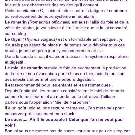
foie et à se débarrasser des toxines qu’il contient.
Riche en vitamine C, il aide à lutter contre la fatigue et contribue
au renforcement de notre système immunitaire
.
Le romarin
(Romarinus officinalis)
est aussi l'allié du foie et de la
vésicule biliaire, je vous invite à lire l'article que je lui ai consacré
sur ce blog
Le thym
(Thymus vulgaris)
est un formidable antiseptique , je
n'aurais pas assez de place ni de temps pour dévoiler tous ces
atouts, je pense qu'un jour j'y consacrerai un article.
Dans le cas du sirop, il va aider à assainir le système respiratoire
et digestif .
Le miel de romarin
stimule le foie en augmentant la production
de la bile et son évacuation par le biais du foie, aide la fonction
des intestins et permet une meilleure digestion.
Il est recommandé pour les enfants et les asthmatiques .
Depuis l’antiquité, les romains considéraient le miel de romarin
comme le meilleur miel au monde, on le retrouve d’ailleurs
parfois sous l’appellation "Miel de Narbonne"
Il a un goût unique, une texture crémeuse , j'en mets peu pour
conserver précieusement mon stock.
Le sucre..... Ah !! le coupable ! Celui que l'on ne veut pas
voir !
Bon, si vous ne mettez pas de sucre, vous aurez peu de sirop car