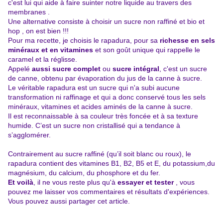
c'est lui qui aide à faire suinter notre liquide au travers des
membranes .
Une alternative consiste à choisir un sucre non raffiné et bio et
hop , on est bien !!!
Pour ma recette, je choisis le rapadura, pour sa
richesse en sels
minéraux et en vitamines
et son goût unique qui rappelle le
caramel et la réglisse.
Appelé
aussi sucre complet
ou
sucre intégral
, c'est un sucre
de canne, obtenu par évaporation du jus de la canne à sucre.
Le véritable rapadura est un sucre qui n'a subi aucune
transformation ni raffinage et qui a donc conservé tous les sels
minéraux, vitamines et acides aminés de la canne à sucre.
Il est reconnaissable à sa couleur très foncée et à sa texture
humide. C’est un sucre non cristallisé qui a tendance à
s’agglomérer.
Contrairement au sucre raffiné (qu’il soit blanc ou roux), le
rapadura contient des vitamines B1, B2, B5 et E, du potassium,du
magnésium, du calcium, du phosphore et du fer.
Et voilà
, il ne vous reste plus qu'à
essayer et tester
, vous
pouvez me laisser vos commentaires et résultats d'expériences.
Vous pouvez aussi partager cet article.