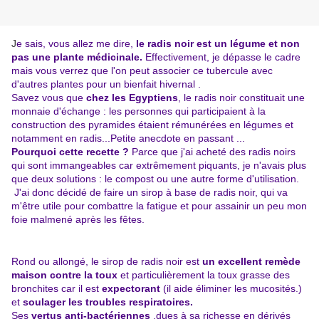
J
e sais, vous allez me dire,
le radis noir est un légume et non
pas une plante médicinale.
Effectivement, je dépasse le cadre
mais vous verrez que l'on peut associer ce tubercule avec
d'autres plantes pour un bienfait hivernal .
Savez vous que
chez les Egyptiens
, le radis noir constituait une
monnaie d'échange : les personnes qui participaient à la
construction des pyramides étaient rémunérées en légumes et
notamment en radis...Petite anecdote en passant ...
Pourquoi cette recette ?
Parce que j'ai acheté des radis noirs
qui sont immangeables car extrêmement piquants, je n'avais plus
que deux solutions : le compost ou une autre forme d'utilisation.
J'ai donc décidé de faire un sirop à base de radis noir, qui va
m'être utile pour combattre la fatigue et pour assainir un peu mon
foie malmené après les fêtes.
Rond ou allongé, le sirop de radis noir est
un excellent remède
maison contre la toux
et particulièrement la toux grasse des
bronchites car il est
expectorant
(il aide éliminer les mucosités.)
et
soulager les troubles respiratoires.
Ses
vertus anti-bactériennes
,dues à sa richesse en dérivés