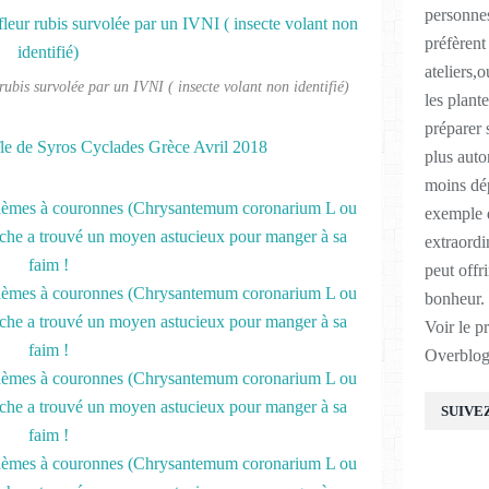
personnes
préfèrent
ateliers,o
rubis survolée par un IVNI ( insecte volant non identifié)
les plant
préparer 
plus auto
moins dép
exemple d
extraordi
peut offr
bonheur.
Voir le p
Overblo
SUIVE