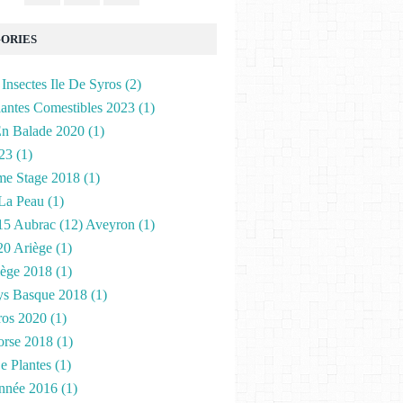
ORIES
 Insectes Ile De Syros
(2)
lantes Comestibles 2023
(1)
n Balade 2020
(1)
23
(1)
me Stage 2018
(1)
La Peau
(1)
15 Aubrac (12) Aveyron
(1)
20 Ariège
(1)
iège 2018
(1)
ys Basque 2018
(1)
ros 2020
(1)
orse 2018
(1)
e Plantes
(1)
nnée 2016
(1)