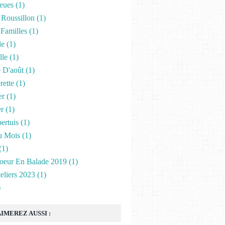
leues
(1)
 Roussillon
(1)
 Familles
(1)
le
(1)
lle
(1)
e D'août
(1)
rette
(1)
er
(1)
r
(1)
ertuis
(1)
u Mois
(1)
(1)
oeur En Balade 2019
(1)
eliers 2023
(1)
)
IMEREZ AUSSI :