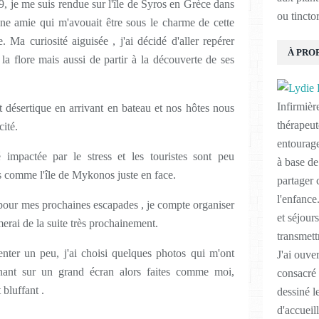
, je me suis rendue sur l'île de Syros en Grèce dans
ou tinctor
ne amie qui m'avouait être sous le charme de cette
. Ma curiosité aiguisée , j'ai décidé d'aller repérer
À PRO
la flore mais aussi de partir à la découverte de ses
Infirmière
ct désertique en arrivant en bateau et nos hôtes nous
thérapeut
cité.
entourage
 impactée par le stress et les touristes sont peu
à base de
 comme l'île de Mykonos juste en face.
partager 
l'enfance
on pour mes prochaines escapades , je compte organiser
et séjour
erai de la suite très prochainement.
transmett
enter un peu, j'ai choisi quelques photos qui m'ont
J'ai ouve
nnant sur un grand écran alors faites comme moi,
consacré 
 bluffant .
dessiné l
d'accueil