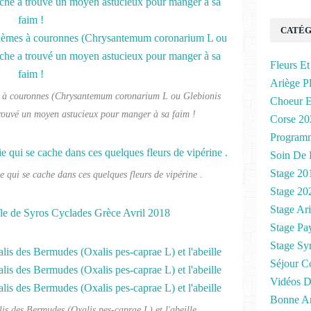
CATÉG
Fleurs Et
Ariège P
s à couronnes (Chrysantemum coronarium L ou Glebionis
Choeur E
trouvé un moyen astucieux pour manger à sa faim !
Corse 20
Program
Soin De 
Stage 20
ie qui se cache dans ces quelques fleurs de vipérine .
Stage 20
Stage Ar
Stage Pa
Stage Sy
Séjour C
Vidéos D
Bonne A
s des Bermudes (Oxalis pes-caprae L) et l'abeille