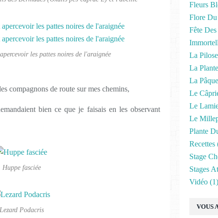
Fleurs B
Flore Du
Fête Des
Immortel
apercevoir les pattes noires de l'araignée
La Pilose
La Plant
La Pâque
sé des compagnons de route sur mes chemins,
Le Câpri
Le Lamie
emandaient bien ce que je faisais en les observant
Le Millep
Plante D
Recettes
Stage Ch
Huppe fasciée
Stages At
Vidéo
(1
VOUS A
Lezard Podacris