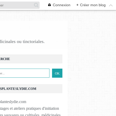
Connexion
+
Créer mon blog
M
icinales ou tinctoriales.
ERCHE
SPLANTESLYDIE.COM
tages et ateliers pratiques d'initiation
es sauvages ou cultivées, médicinales